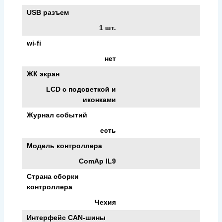
USB разъем
1 шт.
wi-fi
нет
ЖК экран
LCD с подсветкой и
иконками
Журнал событий
есть
Модель контроллера
ComAp IL9
Страна сборки
контроллера
Чехия
Интерфейс CAN-шины