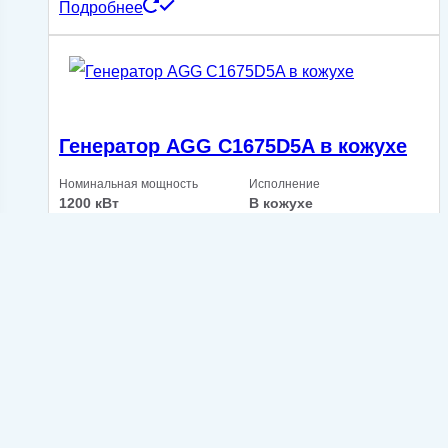
Подробнее
Генератор AGG C1675D5A в кожухе
Номинальная мощность
Исполнение
1200 кВт
В кожухе
Расход топлива при 75%
Тип запуска
нагрузке
238 л/ч
Электростартер
Производитель двигателя
Cummins
Под заказ
Подробнее