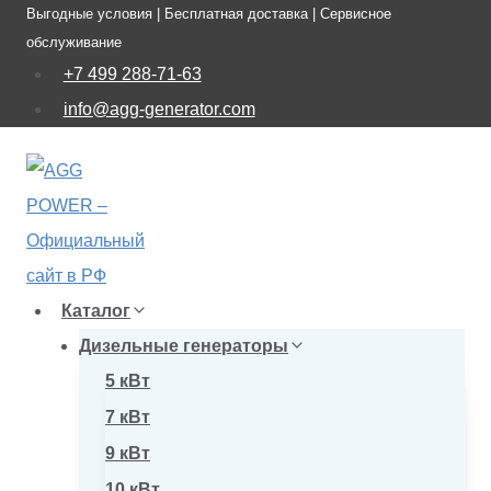
Выгодные условия | Бесплатная доставка | Сервисное
Перейти
обслуживание
к
+7 499 288-71-63
содержимому
info@agg-generator.com
Каталог
Дизельные генераторы
5 кВт
7 кВт
9 кВт
10 кВт