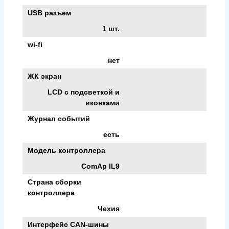
USB разъем
1 шт.
wi-fi
нет
ЖК экран
LCD с подсветкой и
иконками
Журнал событий
есть
Модель контроллера
ComAp IL9
Страна сборки
контроллера
Чехия
Интерфейс CAN-шины