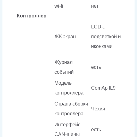
wi-fi
нет
Контроллер
LCD с
ЖК экран
подсветкой и
иконками
Журнал
есть
событий
Модель
ComAp IL9
контроллера
Страна сборки
Чехия
контроллера
Интерфейс
есть
CAN-шины