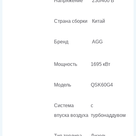
Напряжение
230/400 В
Страна сборки
Китай
Бренд
AGG
Мощность
1695 кВт
Модель
QSK60G4
Система
с
впуска воздуха
турбонаддувом
Тип топлива
Дизель