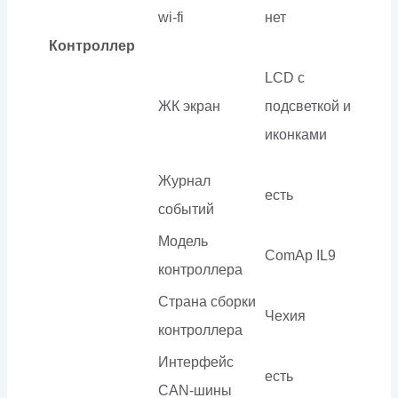
wi-fi
нет
Контроллер
LCD с
ЖК экран
подсветкой и
иконками
Журнал
есть
событий
Модель
ComAp IL9
контроллера
Страна сборки
Чехия
контроллера
Интерфейс
есть
CAN-шины