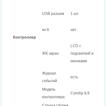
USB разъем
1 шт.
wi-fi
нет
Контроллер
LCD с
ЖК экран
подсветкой и
иконками
Журнал
есть
событий
Модель
ComAp IL9
контроллера
Страна сборки