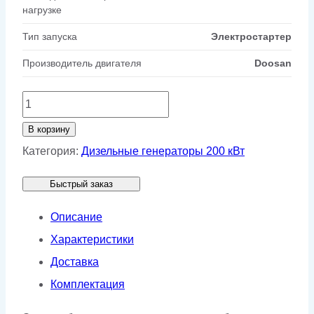
нагрузке
Тип запуска
Электростартер
Производитель двигателя
Doosan
Количество
товара
В корзину
Генератор
Категория:
Дизельные генераторы 200 кВт
AGG
Быстрый заказ
D220D5
в
Описание
кожухе
Характеристики
Доставка
Комплектация