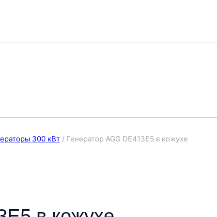
ераторы 300 кВт
/
Генератор AGG DE413E5 в кожухе
E5 в кожухе