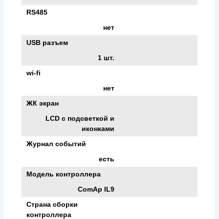
RS485
нет
USB разъем
1 шт.
wi-fi
нет
ЖК экран
LCD с подсветкой и
иконками
Журнал событий
есть
Модель контроллера
ComAp IL9
Страна сборки
контроллера