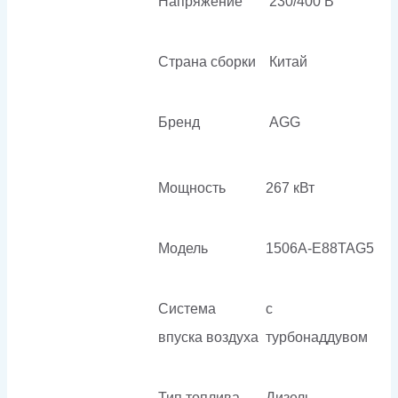
Напряжение
230/400 В
Страна сборки
Китай
Бренд
AGG
Мощность
267 кВт
Модель
1506A-E88TAG5
Система
с
впуска воздуха
турбонаддувом
Тип топлива
Дизель